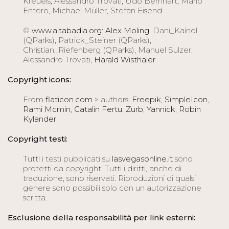
Kreuels, Alessandro Trovati, Udo Bernhart, Mario
Entero, Michael Müller, Stefan Eisend
©
www.altabadia.org
:
Alex Moling
, Dani_Kaindl
(QParks), Patrick_Steiner (QParks),
Christian_Riefenberg (QParks), Manuel Sulzer,
Alessandro Trovati,
Harald Wisthaler
Copyright icons:
From
flaticon.com
> authors:
Freepik
,
SimpleIcon
,
Rami Mcmin
,
Catalin Fertu
,
Zurb
,
Yannick
,
Robin
Kylander
Copyright testi:
Tutti i testi pubblicati su
lasvegasonline.it
sono
protetti da copyright. Tutti i diritti, anche di
traduzione, sono riservati. Riproduzioni di qualsi
genere sono possibili solo con un autorizzazione
scritta.
Esclusione della responsabilità per link esterni: