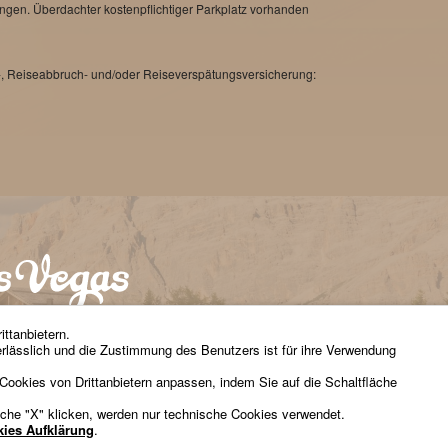
en. Überdachter kostenpflichtiger Parkplatz vorhanden
s-, Reiseabbruch- und/oder Reiseverspätungsversicherung:
ttanbietern.
rlässlich und die Zustimmung des Benutzers ist für ihre Verwendung
S VEGAS LODGE
@lasvegasonline.it
okies von Drittanbietern anpassen, indem Sie auf die Schaltfläche
39 0471 840138
che "
X
" klicken, werden nur technische Cookies verwendet.
kies Aufklärung
.