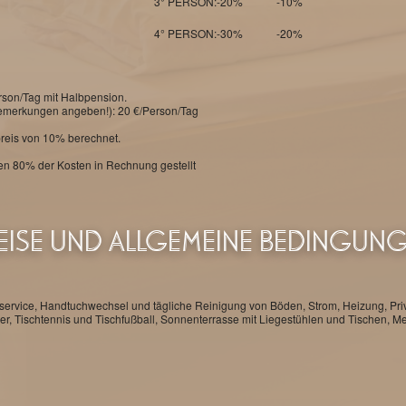
3° PERSON:
-20%
-10%
4° PERSON:
-30%
-20%
rson/Tag mit Halbpension.
Bemerkungen angeben!): 20 €/Person/Tag
preis von 10% berechnet.
den 80% der Kosten in Rechnung gestellt
EISE UND ALLGEMEINE BEDINGUN
eservice, Handtuchwechsel und tägliche Reinigung von Böden, Strom, Heizung, Priva
er, Tischtennis und Tischfußball, Sonnenterrasse mit Liegestühlen und Tischen, M
N