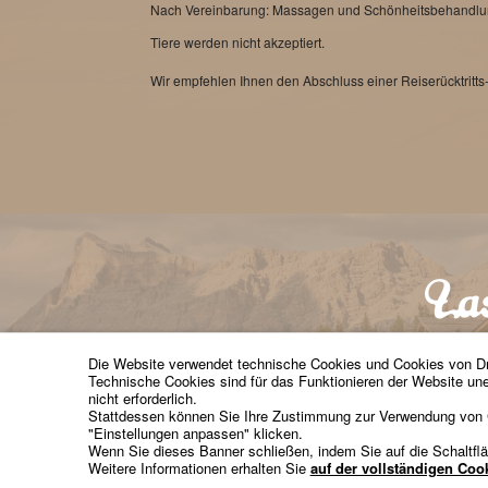
Nach Vereinbarung: Massagen und Schönheitsbehandlung
Tiere werden nicht akzeptiert.
Wir empfehlen Ihnen den Abschluss einer Reiserücktritt
Die Website verwendet technische Cookies und Cookies von Dri
Technische Cookies sind für das Funktionieren der Website une
LA
nicht erforderlich.
info
Stattdessen können Sie Ihre Zustimmung zur Verwendung von Co
+
"
Einstellungen anpassen
" klicken.
Wenn Sie dieses Banner schließen, indem Sie auf die Schaltflä
Weitere Informationen erhalten Sie
auf der vollständigen Coo